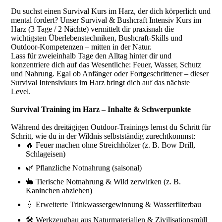
Du suchst einen Survival Kurs im Harz, der dich körperlich und
mental fordert? Unser Survival & Bushcraft Intensiv Kurs im
Harz (3 Tage / 2 Nächte) vermittelt dir praxisnah die
wichtigsten Überlebenstechniken, Bushcraft-Skills und
Outdoor-Kompetenzen – mitten in der Natur.
Lass für zweieinhalb Tage den Alltag hinter dir und
konzentriere dich auf das Wesentliche: Feuer, Wasser, Schutz
und Nahrung. Egal ob Anfänger oder Fortgeschrittener – dieser
Survival Intensivkurs im Harz bringt dich auf das nächste
Level.
Survival Training im Harz – Inhalte & Schwerpunkte
Während des dreitägigen Outdoor-Trainings lernst du Schritt für
Schritt, wie du in der Wildnis selbstständig zurechtkommst:
🔥 Feuer machen ohne Streichhölzer (z. B. Bow Drill,
Schlageisen)
🌿 Pflanzliche Notnahrung (saisonal)
🐇 Tierische Notnahrung & Wild zerwirken (z. B.
Kaninchen abziehen)
💧 Erweiterte Trinkwassergewinnung & Wasserfilterbau
🛠 Werkzeugbau aus Naturmaterialien & Zivilisationsmüll